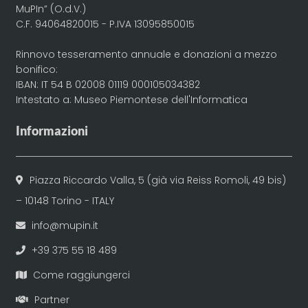
MuPIn” (O.d.V.)
C.F. 94064820015 - P.IVA 13095850015
Rinnovo tesseramento annuale e donazioni a mezzo
bonifico:
IBAN: IT 54 B 02008 01119 000105034382
Intestato a: Museo Piemontese dell'Informatica
Informazioni
Piazza Riccardo Valla, 5 (già via Reiss Romoli, 49 bis)
– 10148 Torino - ITALY
info@mupin.it
+39 375 55 18 489
Come raggiungerci
Partner