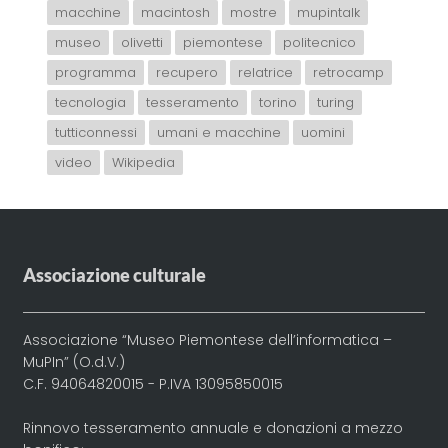
macchine
macintosh
mostre
mupintalk
museo
olivetti
piemontese
politecnico
programma
recupero
relatrice
retrocamp
tecnologia
tesseramento
torino
turing
tutticonnessi
umani e macchine
uomini
video
Wikipedia
Associazione culturale
Associazione “Museo Piemontese dell’informatica –
MuPIn” (O.d.V.)
C.F. 94064820015 - P.IVA 13095850015
Rinnovo tesseramento annuale e donazioni a mezzo