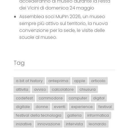
accederanno al museo durante la Festa
dei Vicini di domenica 24 maggio
Assemblea soci MuPIn 2026, un museo
sempre più attivo sul territorio, la nuova
convenzione per la sede, le visite delle
scuole al museo.
Tag
a bit of history
anteprima
apple
articolo
attivita
avviso
calcolatore
chiusura
codefest
commodore
computer
digital
digitale
donne
eventi
experience
festival
festival della tecnologia
galleria
informatica
iniziative
innovazione
intervista
leonardo