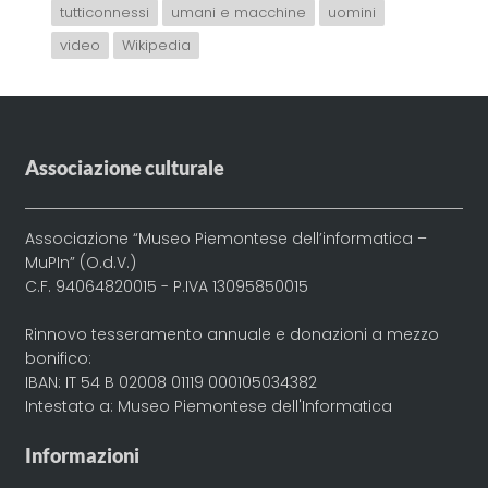
tutticonnessi
umani e macchine
uomini
video
Wikipedia
Associazione culturale
Associazione “Museo Piemontese dell’informatica –
MuPIn” (O.d.V.)
C.F. 94064820015 - P.IVA 13095850015
Rinnovo tesseramento annuale e donazioni a mezzo
bonifico:
IBAN: IT 54 B 02008 01119 000105034382
Intestato a: Museo Piemontese dell'Informatica
Informazioni