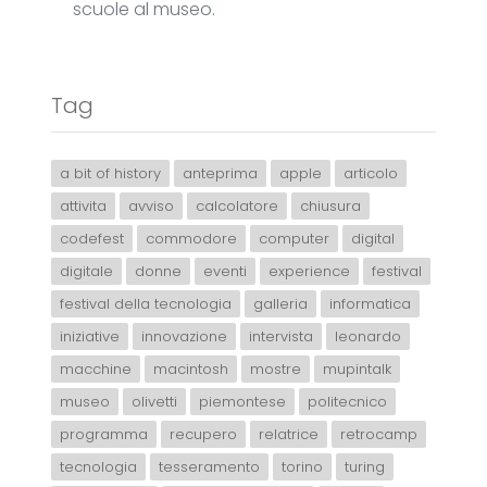
scuole al museo.
Tag
a bit of history
anteprima
apple
articolo
attivita
avviso
calcolatore
chiusura
codefest
commodore
computer
digital
digitale
donne
eventi
experience
festival
festival della tecnologia
galleria
informatica
iniziative
innovazione
intervista
leonardo
macchine
macintosh
mostre
mupintalk
museo
olivetti
piemontese
politecnico
programma
recupero
relatrice
retrocamp
tecnologia
tesseramento
torino
turing