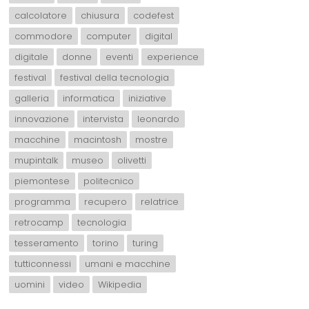
calcolatore
chiusura
codefest
commodore
computer
digital
digitale
donne
eventi
experience
festival
festival della tecnologia
galleria
informatica
iniziative
innovazione
intervista
leonardo
macchine
macintosh
mostre
mupintalk
museo
olivetti
piemontese
politecnico
programma
recupero
relatrice
retrocamp
tecnologia
tesseramento
torino
turing
tutticonnessi
umani e macchine
uomini
video
Wikipedia