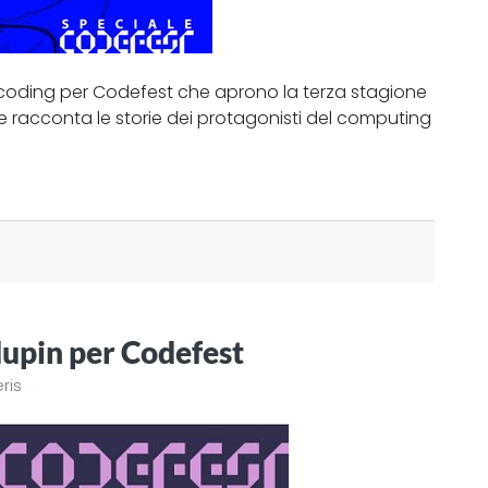
l coding per Codefest che aprono la terza stagione
che racconta le storie dei protagonisti del computing
Mupin per Codefest
eris