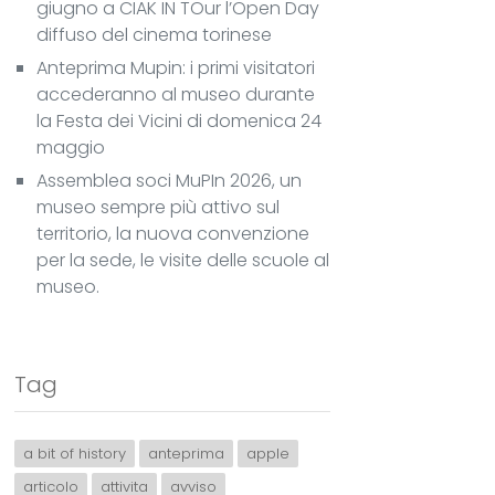
giugno a CIAK IN TOur l’Open Day
diffuso del cinema torinese
Anteprima Mupin: i primi visitatori
accederanno al museo durante
la Festa dei Vicini di domenica 24
maggio
Assemblea soci MuPIn 2026, un
museo sempre più attivo sul
territorio, la nuova convenzione
per la sede, le visite delle scuole al
museo.
Tag
a bit of history
anteprima
apple
articolo
attivita
avviso