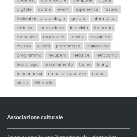
codefest
commodore
computer
digital
digitale
donne
eventi
experience
festival
festival della tecnologia
galleria
informatica
iniziative
innovazione
intervista
leonardo
macchine
macintosh
mostre
mupintalk
museo
olivetti
piemontese
politecnico
programma
recupero
relatrice
retrocamp
tecnologia
tesseramento
torino
turing
tutticonnessi
umani e macchine
uomini
video
Wikipedia
Associazione culturale