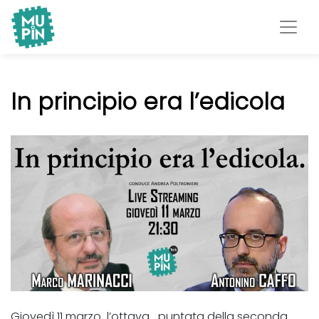
Museo Piemontese
MuPIn
dell'Informatica
In principio era l’edicola
Giovedì 11 marzo l’ottava puntata della seconda