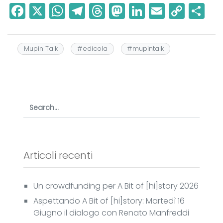
F
X
W
T
T
M
Li
E
C
C
a
h
el
h
a
n
m
o
o
c
a
e
r
st
k
ai
p
n
Mupin Talk
#
edicola
#
mupintalk
e
ts
g
e
o
e
l
y
di
b
A
r
a
d
dI
Li
vi
o
p
a
d
o
n
n
di
o
p
m
s
n
k
k
Articoli recenti
Un crowdfunding per A Bit of [hi]story 2026
Aspettando A Bit of [hi]story: Martedì 16
Giugno il dialogo con Renato Manfreddi