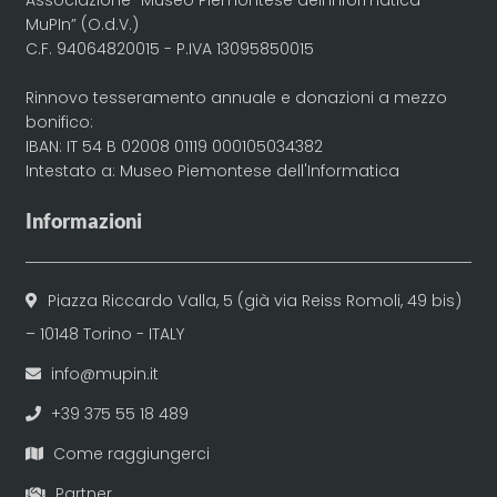
Associazione “Museo Piemontese dell’informatica –
MuPIn” (O.d.V.)
C.F. 94064820015 - P.IVA 13095850015
Rinnovo tesseramento annuale e donazioni a mezzo
bonifico:
IBAN: IT 54 B 02008 01119 000105034382
Intestato a: Museo Piemontese dell'Informatica
Informazioni
Piazza Riccardo Valla, 5 (già via Reiss Romoli, 49 bis)
– 10148 Torino - ITALY
info@mupin.it
+39 375 55 18 489
Come raggiungerci
Partner