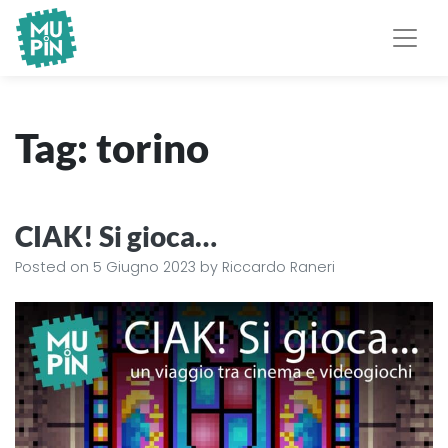
Museo Piemontese
MuPIn
dell'Informatica
Tag:
torino
CIAK! Si gioca…
Posted on
5 Giugno 2023
by
Riccardo Raneri