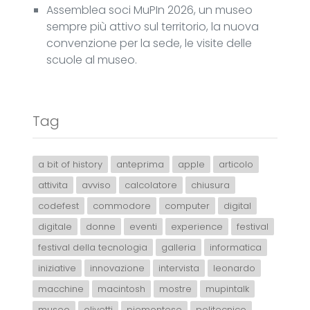
Assemblea soci MuPIn 2026, un museo
sempre più attivo sul territorio, la nuova
convenzione per la sede, le visite delle
scuole al museo.
Tag
a bit of history
anteprima
apple
articolo
attivita
avviso
calcolatore
chiusura
codefest
commodore
computer
digital
digitale
donne
eventi
experience
festival
festival della tecnologia
galleria
informatica
iniziative
innovazione
intervista
leonardo
macchine
macintosh
mostre
mupintalk
museo
olivetti
piemontese
politecnico