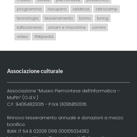
programma
recupero
relatrice
retrocamp
tecnologia
tesseramento
torino
turing
tutticonnessi
umani e macchine
uomini
video
Wikipedia
Associazione culturale
Associazione “Museo Piemontese dell’informatica –
MuPIn” (O.d.V.)
C.F. 94064820015 - P.IVA 13095850015
Rinnovo tesseramento annuale e donazioni a mezzo
bonifico:
IBAN: IT 54 B 02008 01119 000105034382