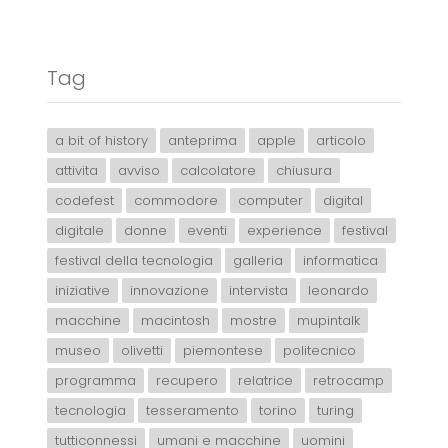
Tag
a bit of history
anteprima
apple
articolo
attivita
avviso
calcolatore
chiusura
codefest
commodore
computer
digital
digitale
donne
eventi
experience
festival
festival della tecnologia
galleria
informatica
iniziative
innovazione
intervista
leonardo
macchine
macintosh
mostre
mupintalk
museo
olivetti
piemontese
politecnico
programma
recupero
relatrice
retrocamp
tecnologia
tesseramento
torino
turing
tutticonnessi
umani e macchine
uomini