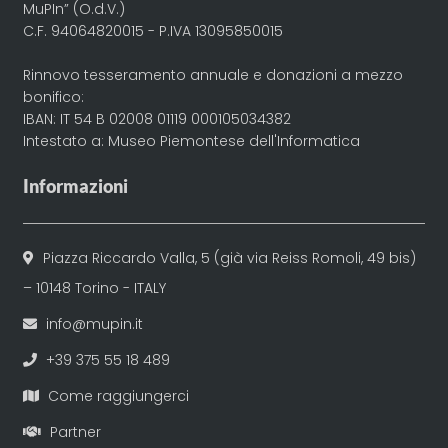
MuPIn” (O.d.V.)
C.F. 94064820015 - P.IVA 13095850015
Rinnovo tesseramento annuale e donazioni a mezzo
bonifico:
IBAN: IT 54 B 02008 01119 000105034382
Intestato a: Museo Piemontese dell'Informatica
Informazioni
Piazza Riccardo Valla, 5 (già via Reiss Romoli, 49 bis)
– 10148 Torino - ITALY
info@mupin.it
+39 375 55 18 489
Come raggiungerci
Partner