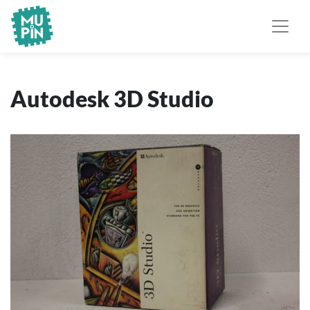
Museo Piemontese
MuPIn
dell'Informatica
Autodesk 3D Studio