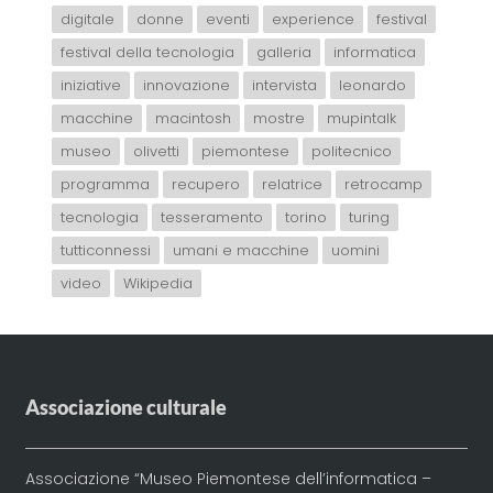
digitale
donne
eventi
experience
festival
festival della tecnologia
galleria
informatica
iniziative
innovazione
intervista
leonardo
macchine
macintosh
mostre
mupintalk
museo
olivetti
piemontese
politecnico
programma
recupero
relatrice
retrocamp
tecnologia
tesseramento
torino
turing
tutticonnessi
umani e macchine
uomini
video
Wikipedia
Associazione culturale
Associazione “Museo Piemontese dell’informatica –