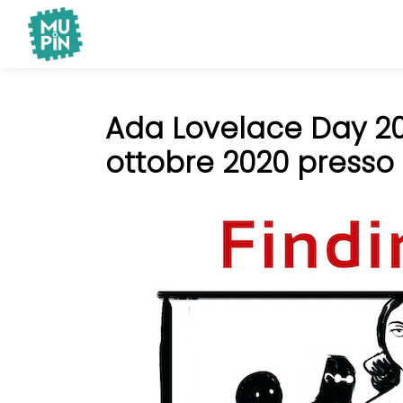
Museo Piemontese dell'Informatica
MuPIn
Ada Lovelace Day 20
ottobre 2020 presso 