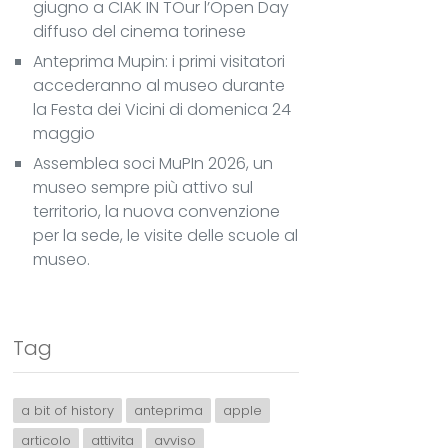
giugno a CIAK IN TOur l’Open Day
diffuso del cinema torinese
Anteprima Mupin: i primi visitatori
accederanno al museo durante
la Festa dei Vicini di domenica 24
maggio
Assemblea soci MuPIn 2026, un
museo sempre più attivo sul
territorio, la nuova convenzione
per la sede, le visite delle scuole al
museo.
Tag
a bit of history
anteprima
apple
articolo
attivita
avviso