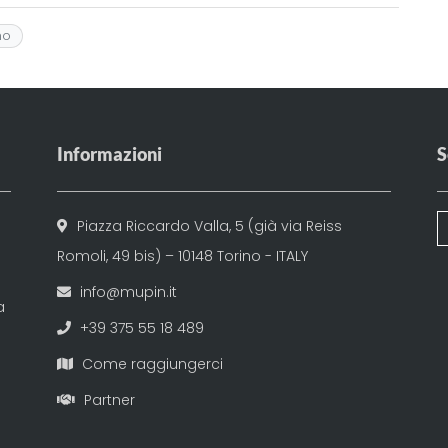
i
p
n
no
y
di
Li
vi
n
di
k
Informazioni
S
Piazza Riccardo Valla, 5 (già via Reiss
Romoli, 49 bis) – 10148 Torino - ITALY
info@mupin.it
a
+39 375 55 18 489
Come raggiungerci
Partner