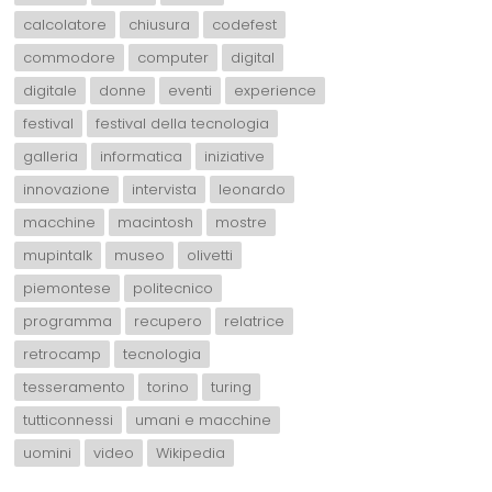
calcolatore
chiusura
codefest
commodore
computer
digital
digitale
donne
eventi
experience
festival
festival della tecnologia
galleria
informatica
iniziative
innovazione
intervista
leonardo
macchine
macintosh
mostre
mupintalk
museo
olivetti
piemontese
politecnico
programma
recupero
relatrice
retrocamp
tecnologia
tesseramento
torino
turing
tutticonnessi
umani e macchine
uomini
video
Wikipedia