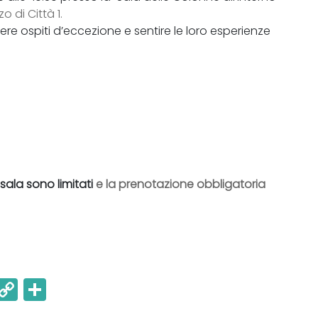
o di Città 1.
e ospiti d’eccezione e sentire le loro esperienze
sala sono limitati
e la prenotazione obbligatoria
E
C
C
m
o
o