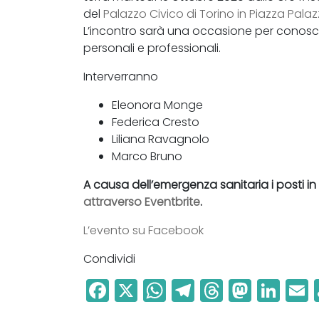
del
Palazzo Civico di Torino in Piazza Palazz
L’incontro sarà una occasione per conoscer
personali e professionali.
Interverranno
Eleonora Monge
Federica Cresto
Liliana Ravagnolo
Marco Bruno
A causa dell’emergenza sanitaria i posti in 
attraverso Eventbrite
.
L’evento su Facebook
Condividi
F
X
W
T
T
M
Li
a
h
el
h
a
n