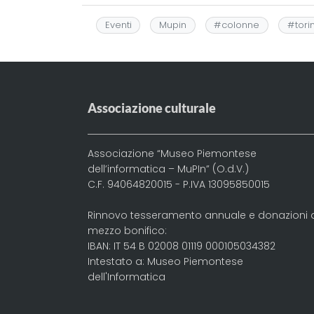
c
a
e
r
st
k
a
Eventi
Mupin
#
colonne
#
tori
e
ts
g
e
o
e
l
b
A
r
a
d
dI
o
p
a
d
o
n
o
p
m
s
n
Associazione culturale
k
Associazione “Museo Piemontese
dell’informatica – MuPIn” (O.d.V.)
C.F. 94064820015 - P.IVA 13095850015
Rinnovo tesseramento annuale e donazioni 
mezzo bonifico:
IBAN: IT 54 B 02008 01119 000105034382
Intestato a: Museo Piemontese
dell'Informatica