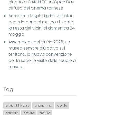
giugno a CIAK IN TOur l’Open Day
diffuso del cinema torinese
Anteprima Mupin: i primi visitatori
accederanno al museo durante
la Festa dei Vicini di domenica 24
maggio
Assemblea soci MuPIn 2026, un
museo sempre più attivo sul
territorio, la nuova convenzione
per la sede, le visite delle scuole al
museo.
Tag
a bit of history
anteprima
apple
articolo
attivita
avviso