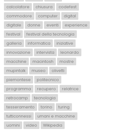
calcolatore
chiusura
codefest
commodore
computer
digital
digitale
donne
eventi
experience
festival
festival della tecnologia
galleria
informatica
iniziative
innovazione
intervista
leonardo
macchine
macintosh
mostre
mupintalk
museo
olivetti
piemontese
politecnico
programma
recupero
relatrice
retrocamp
tecnologia
tesseramento
torino
turing
tutticonnessi
umani e macchine
uomini
video
Wikipedia