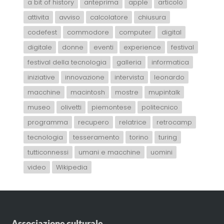
a bit of history
anteprima
apple
articolo
attivita
avviso
calcolatore
chiusura
codefest
commodore
computer
digital
digitale
donne
eventi
experience
festival
festival della tecnologia
galleria
informatica
iniziative
innovazione
intervista
leonardo
macchine
macintosh
mostre
mupintalk
museo
olivetti
piemontese
politecnico
programma
recupero
relatrice
retrocamp
tecnologia
tesseramento
torino
turing
tutticonnessi
umani e macchine
uomini
video
Wikipedia
Associazione culturale