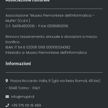
Associazione “Museo Piemontese dell’informatica –
MuPIn” (O.d.V.)
C.F. 94064820015 - P.IVA 13095850015
Rinnovo tesseramento annuale e donazioni a mezzo
bonifico:
IBAN: IT 54 B 02008 01119 000105034382
Intestato a: Museo Piemontese dell'Informatica
Informazioni
Piazza Riccardo Valla, 5 (già via Reiss Romoli, 49 bis)
– 10148 Torino - ITALY
info@mupin.it
+39 375 55 18 489