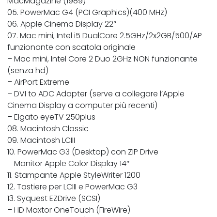
MacMagazine (1989)
05. PowerMac G4 (PCI Graphics)(400 MHz)
06. Apple Cinema Display 22″
07. Mac mini, Intel i5 DualCore 2.5GHz/2x2GB/500/AP
funzionante con scatola originale
– Mac mini, Intel Core 2 Duo 2GHz NON funzionante
(senza hd)
– AirPort Extreme
– DVI to ADC Adapter (serve a collegare l’Apple
Cinema Display a computer più recenti)
– Elgato eyeTV 250plus
08. Macintosh Classic
09. Macintosh LCIII
10. PowerMac G3 (Desktop) con ZIP Drive
– Monitor Apple Color Display 14″
11. Stampante Apple StyleWriter 1200
12. Tastiere per LCIII e PowerMac G3
13. Syquest EZDrive (SCSI)
– HD Maxtor OneTouch (FireWire)