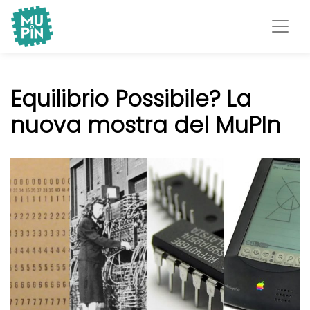
Museo Piemontese
MuPIn
dell'Informatica
Equilibrio Possibile? La
nuova mostra del MuPIn