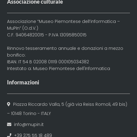
Associazione culturale
Associazione “Museo Piemontese dell’informatica –
MuPIn” (O.d.V.)
C.F. 94064820015 - P.IVA 13095850015
Rinnovo tesseramento annuale e donazioni a mezzo
bonifico:
IBAN: IT 54 B 02008 01119 000105034382
Intestato a: Museo Piemontese dell'Informatica
Informazioni
Piazza Riccardo Valla, 5 (già via Reiss Romoli, 49 bis)
– 10148 Torino - ITALY
info@mupin.it
+39 375 55 18 489