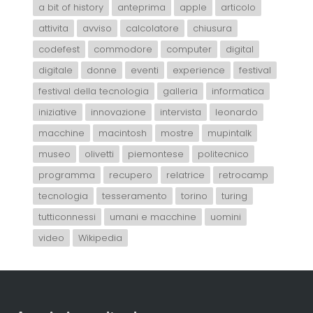
a bit of history
anteprima
apple
articolo
attivita
avviso
calcolatore
chiusura
codefest
commodore
computer
digital
digitale
donne
eventi
experience
festival
festival della tecnologia
galleria
informatica
iniziative
innovazione
intervista
leonardo
macchine
macintosh
mostre
mupintalk
museo
olivetti
piemontese
politecnico
programma
recupero
relatrice
retrocamp
tecnologia
tesseramento
torino
turing
tutticonnessi
umani e macchine
uomini
video
Wikipedia