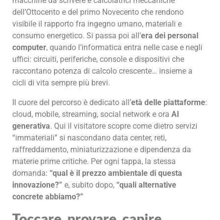
macchine da scrivere e calcolatrici meccaniche
dell’Ottocento e del primo Novecento che rendono
visibile il rapporto fra ingegno umano, materiali e
consumo energetico. Si passa poi all’
era dei personal
computer
, quando l’informatica entra nelle case e negli
uffici: circuiti, periferiche, console e dispositivi che
raccontano potenza di calcolo crescente… insieme a
cicli di vita sempre più brevi.
Il cuore del percorso è dedicato all’
età delle piattaforme
:
cloud, mobile, streaming, social network e ora
AI
generativa
. Qui il visitatore scopre come dietro servizi
“immateriali” si nascondano data center, reti,
raffreddamento, miniaturizzazione e dipendenza da
materie prime critiche. Per ogni tappa, la stessa
domanda:
“qual è il prezzo ambientale di questa
innovazione?”
e, subito dopo,
“quali alternative
concrete abbiamo?”
Toccare, provare, capire