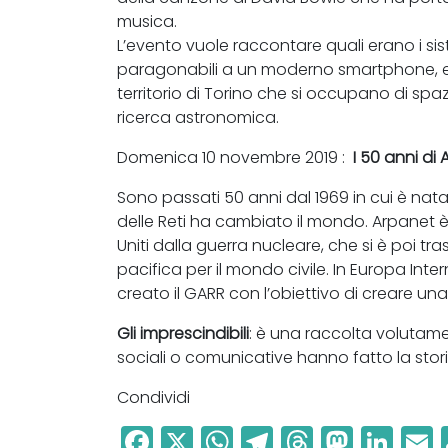
musica.
L’evento vuole raccontare quali erano i sis
paragonabili a un moderno smartphone, e 
territorio di Torino che si occupano di spaz
ricerca astronomica.
Domenica 10 novembre 2019 :
I 50 anni di
Sono passati 50 anni dal 1969 in cui è nata 
delle Reti ha cambiato il mondo. Arpanet è
Uniti dalla guerra nucleare, che si è poi t
pacifica per il mondo civile. In Europa Inter
creato il GARR con l’obiettivo di creare una r
Gli imprescindibili
: è una raccolta volutamen
sociali o comunicative hanno fatto la stori
Condividi
F
X
W
T
T
M
Li