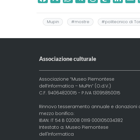
a
h
el
h
a
n
c
a
e
r
st
k
a
Mupin
#
mostre
#
politecnico di To
e
ts
g
e
o
e
l
b
A
r
a
d
dI
o
p
a
d
o
n
o
p
m
s
n
Associazione culturale
k
Associazione “Museo Piemontese
dell’informatica – MuPIn” (O.d.V.)
C.F. 94064820015 - P.IVA 13095850015
Rinnovo tesseramento annuale e donazioni 
mezzo bonifico:
IBAN: IT 54 B 02008 01119 000105034382
Intestato a: Museo Piemontese
dell'Informatica