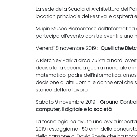
La sede della Scuola di Architettura del Poli
location principale del Festival e ospiterà 
Mupin Museo Piemontese dell’Informatica
partecipa all’evento con tre eventi e una 
Venerdì 8 novembre 2019 :
Quelli che Blet
A Bletchley Park a circa 75 km a nord-ovest
deciso la la seconda guerra mondiale e in c
matematico, padre dell’informatica, omose
decisione di altri uomini e donne eroi ch
storico del loro lavoro.
Sabato 9 novembre 2019 :
Ground Control 
computer, il digitale e la società
La tecnologia ha avuto una ovvia importan
2019 festeggiamo i 50 anni della conquist
della canzone di David Bowie che ha portato