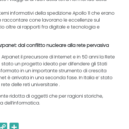
temi informativi della spedizione Apollo 11 che erano
raccontare cone lavorano le eccellenze sul
io oltre ai rapporti fra digitale e tecnologia e
 Arpanet: dal conflitto nucleare alla rete pervasiva
Arpanet il precursore di Internet e in 50 anni la Rete
 stato un progetto ideato per difendere gli Stati
rasformato in un importante strumento di crescita
net è arrivata in una seconda fase. In Italia e’ stato
ete delle reti universitarie .
te ridotta di oggetti che per ragioni storiche,
a dell’informatica.
E
C
C