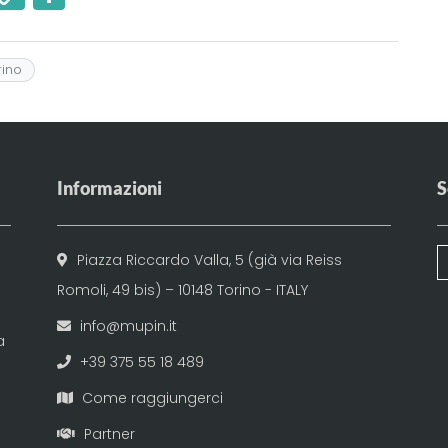
m
o
o
i
p
n
rino
y
di
Li
vi
n
di
k
Informazioni
S
Piazza Riccardo Valla, 5 (già via Reiss
Romoli, 49 bis) – 10148 Torino - ITALY
info@mupin.it
a
+39 375 55 18 489
Come raggiungerci
Partner