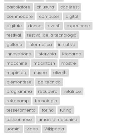
calcolatore
chiusura
codefest
commodore
computer
digital
digitale
donne
eventi
experience
festival
festival della tecnologia
galleria
informatica
iniziative
innovazione
intervista
leonardo
macchine
macintosh
mostre
mupintalk
museo
olivetti
piemontese
politecnico
programma
recupero
relatrice
retrocamp
tecnologia
tesseramento
torino
turing
tutticonnessi
umani e macchine
uomini
video
Wikipedia