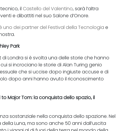
tecnico, il
Castello del Valentino
, sarà l’altra
eventi e dibattiti nel suo Salone d’Onore.
è uno dei partner del Festival della Tecnologia
e
mostra.
chley Park
 di Londra si è svolta una delle storie che hanno
ui si incrociano le storie di Alan Turing genio
ssuale che si uccise dopo ingiuste accuse e di
e solo dopo anni hanno avuto il riconoscimento
to Major Tom: la conquista dello spazio, il
za sostanziale nella conquista dello spazione. Nel
a della Luna, ma sono anche 50 anni dall’uscita
 i viaggi al di fuori della terra nel mondo della