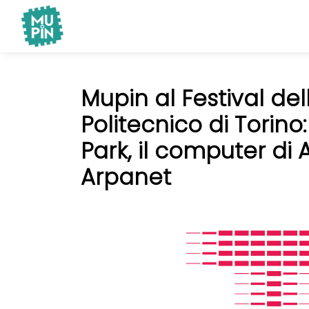
Museo Piemontese dell'Informatica
MuPIn
Mupin al Festival de
Politecnico di Torino
Park, il computer di A
Arpanet