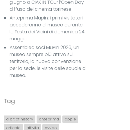
giugno a CIAK IN TOur l’Open Day
diffuso del cinema torinese
Anteprima Mupin: i primi visitatori
accederanno al museo durante
la Festa dei Vicini di domenica 24
maggio
Assemblea soci MuPIn 2026, un
museo sempre più attivo sul
territorio, la nuova convenzione
per la sede, le visite delle scuole al
museo.
Tag
a bit of history
anteprima
apple
articolo
attivita
avviso