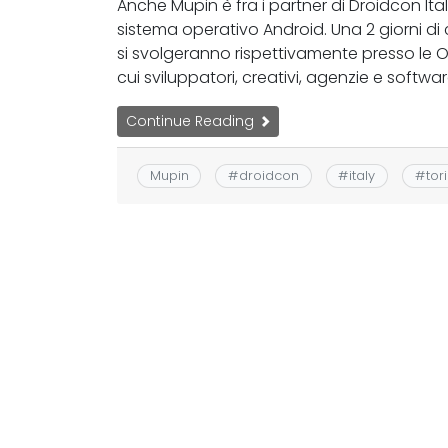
Anche Mupin è fra i partner di Droidcon Ital
sistema operativo Android. Una 2 giorni d
si svolgeranno rispettivamente presso le 
cui sviluppatori, creativi, agenzie e softwa
Continue Reading
Mupin
#
droidcon
#
italy
#
tor