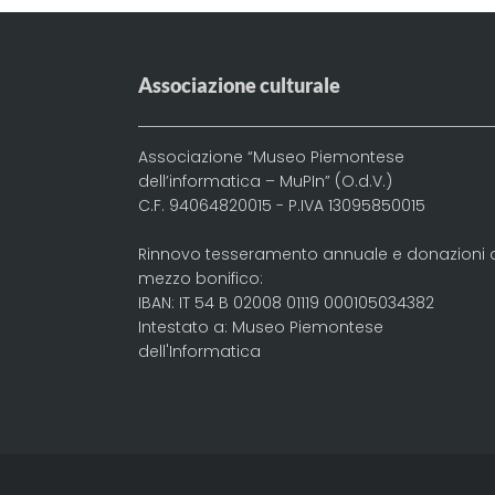
Associazione culturale
Associazione “Museo Piemontese
dell’informatica – MuPIn” (O.d.V.)
C.F. 94064820015 - P.IVA 13095850015
Rinnovo tesseramento annuale e donazioni 
mezzo bonifico:
IBAN: IT 54 B 02008 01119 000105034382
Intestato a: Museo Piemontese
dell'Informatica