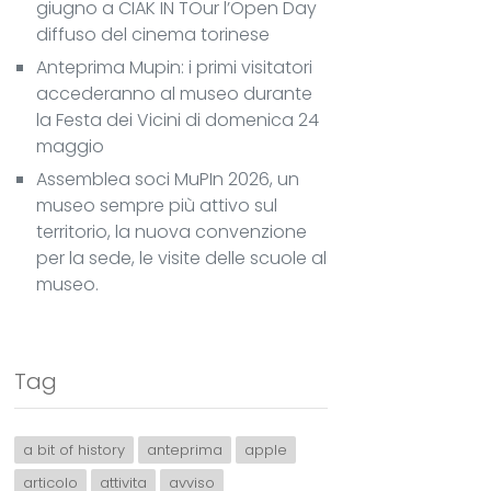
giugno a CIAK IN TOur l’Open Day
diffuso del cinema torinese
Anteprima Mupin: i primi visitatori
accederanno al museo durante
la Festa dei Vicini di domenica 24
maggio
Assemblea soci MuPIn 2026, un
museo sempre più attivo sul
territorio, la nuova convenzione
per la sede, le visite delle scuole al
museo.
Tag
a bit of history
anteprima
apple
articolo
attivita
avviso