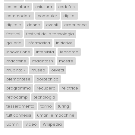
calcolatore
chiusura
codefest
commodore
computer
digital
digitale
donne
eventi
experience
festival
festival della tecnologia
galleria
informatica
iniziative
innovazione
intervista
leonardo
macchine
macintosh
mostre
mupintalk
museo
olivetti
piemontese
politecnico
programma
recupero
relatrice
retrocamp
tecnologia
tesseramento
torino
turing
tutticonnessi
umani e macchine
uomini
video
Wikipedia