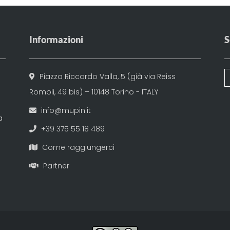
Informazioni
S
Piazza Riccardo Valla, 5 (già via Reiss
Romoli, 49 bis) – 10148 Torino - ITALY
info@mupin.it
a
+39 375 55 18 489
Come raggiungerci
Partner