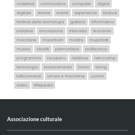
codefest
commodore
computer
digital
digitale
donne
eventi
experience
festival
festival della tecnologia
galleria
informatica
iniziative
innovazione
intervista
leonardo
macchine
macintosh
mostre
mupintalk
museo
olivetti
piemontese
politecnico
programma
recupero
relatrice
retrocamp
tecnologia
tesseramento
torino
turing
tutticonnessi
umani e macchine
uomini
video
Wikipedia
Associazione culturale