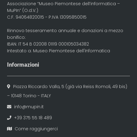
Associazione “Museo Piemontese dell’informatica –
MuPIn” (O.d.V.)
C.F. 94064820015 - P.IVA 13095850015
Rinnovo tesseramento annuale e donazioni a mezzo
bonifico:
IBAN: IT 54 B 02008 01119 000105034382
Intestato a: Museo Piemontese dell'Informatica
Informazioni
Piazza Riccardo Valla, 5 (già via Reiss Romoli, 49 bis)
– 10148 Torino - ITALY
info@mupin.it
+39 375 55 18 489
Come raggiungerci