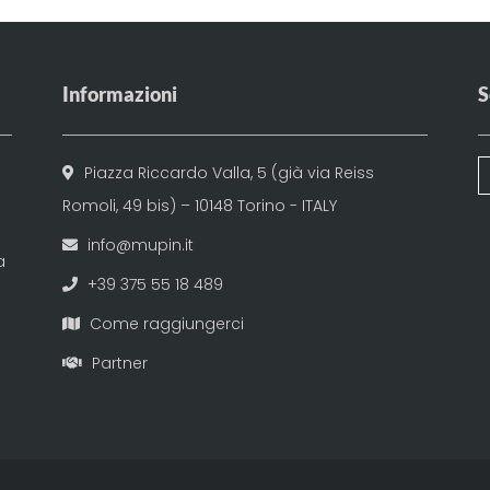
Informazioni
S
Piazza Riccardo Valla, 5 (già via Reiss
Romoli, 49 bis) – 10148 Torino - ITALY
info@mupin.it
a
+39 375 55 18 489
Come raggiungerci
Partner