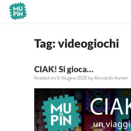
Museo Piemontese dell'Informatica
MuPIn
Tag:
videogiochi
CIAK! Si gioca…
Posted on
5 Giugno 2023
by
Riccardo Raneri