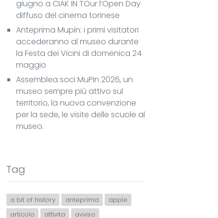
giugno a CIAK IN TOur l’Open Day
diffuso del cinema torinese
Anteprima Mupin: i primi visitatori
accederanno al museo durante
la Festa dei Vicini di domenica 24
maggio
Assemblea soci MuPIn 2026, un
museo sempre più attivo sul
territorio, la nuova convenzione
per la sede, le visite delle scuole al
museo.
Tag
a bit of history
anteprima
apple
articolo
attivita
avviso