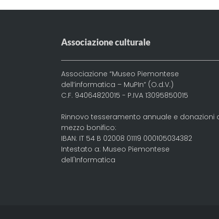
Associazione culturale
Associazione “Museo Piemontese
dell’informatica – MuPIn” (O.d.V.)
C.F. 94064820015 - P.IVA 13095850015
Rinnovo tesseramento annuale e donazioni 
mezzo bonifico:
IBAN: IT 54 B 02008 01119 000105034382
Intestato a: Museo Piemontese
dell'Informatica