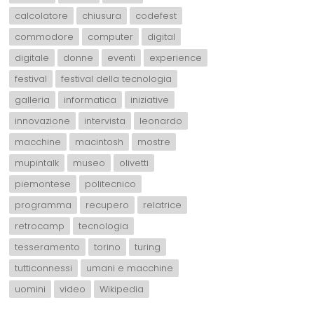
calcolatore
chiusura
codefest
commodore
computer
digital
digitale
donne
eventi
experience
festival
festival della tecnologia
galleria
informatica
iniziative
innovazione
intervista
leonardo
macchine
macintosh
mostre
mupintalk
museo
olivetti
piemontese
politecnico
programma
recupero
relatrice
retrocamp
tecnologia
tesseramento
torino
turing
tutticonnessi
umani e macchine
uomini
video
Wikipedia